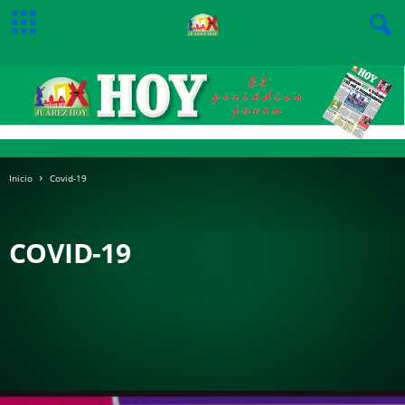
Inicio
Covid-19
COVID-19
ADHOCRACIA
ALGO MÁS QUE PALABRAS
ANALISTA POLITICO Y LEGISLADOR
AQUÍ CATALUÑA
ASI ES CUANTO
ASI ES CUATO
AVANZA SIN TRANZA
BARRERA DE SOL
BENJAMIN CARRERA
BRIGHITE GRANADOS
BURÓ DE CRÉDITO
CARTAPACIO
CARTAS A LA DIRECTORA
CARTÓN DE MAHOMA
COLUMNISTA INVITADO
CONCEJAL
COVID-19
CULTURA
DE POLITICA MITOS Y LEYENDAS
DE SALUD Y OTRAS COSAS