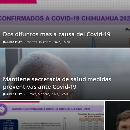
DESDE AQUÍ
DESDE EL AULA
DESDE MI CURUL
DIRECTO AL BOLSILLO
DR. ALFREDO MORALES GONZÁLEZ
DUDA VS DOGMA
ECONOMÍA
EDUCACION Y ANALISIS
EL CARTON DE ALDANA
EL MEOLLO DEL ASUNTO
ELECCION 2021
ELECCIONES
ENFOQUES Y PERCEPCIONES
ESPECTÁCULOS
Dos difuntos mas a causa del Covid-19
ESTADO
FALJORITMO
FAMA
FINANZAS
FRASEARIO
JUAREZ HOY
-
martes, 10 enero, 2023, 18:58
FRONTERA
FRONTERA CULTURAL
FRONTERA MENTAL
GUERRA EN UCRANIA
HABLANDO CLARO
HABLEMOS DE
HEMEROTECA
HISTORIAS EN PAPEL
HORAS EXTRA
HORÓSCOPOS
HOY PROSEGUIMOS
JESUS MIL VECES
JUAN CARLOS LOERA
LA CHICHARRA
LA OTRA NORMALIDAD
LA TAREA
LAHOGUERA
LETRAS FRESCAS
Mantiene secretaria de salud medidas
LOS DEMONOS DE HOY
LOS LEO LUEGO EXISTEN
preventivas ante Covid-19
MIENTRAS TANTO VIVO
MUNDO
NOTI-AGUA
NOTIFICACIONES
PAÍS
PALIACATE
PALITROQUES
PASATIEMPOS
JUAREZ HOY
-
jueves, 5 enero, 2023, 17:50
PATRULLAJE
PDF
PERSPECTIVA
PERSPECTIVAS ECONOMICAS
POLÍTICA
PONGAMOS TODO EN PERSPECTIVA
PORTADA
PROGRAMACIÓN CANALES
PUNTUALIZANDO
RAFAEL ESPINO
REFLEXIONES AMOROSAS
RINCON DE PARRAL
SALUD
SECRETOS
SIN CATEGORÍA
SOBRE AVISO
SOCIEDAD Y TECNOLOGÍA
SOTA CABALLO Y REY