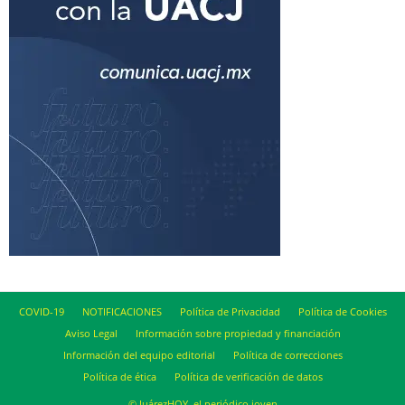
COVID-19
NOTIFICACIONES
Política de Privacidad
Política de Cookies
Aviso Legal
Información sobre propiedad y financiación
Información del equipo editorial
Política de correcciones
Política de ética
Política de verificación de datos
© JuárezHOY, el periódico joven