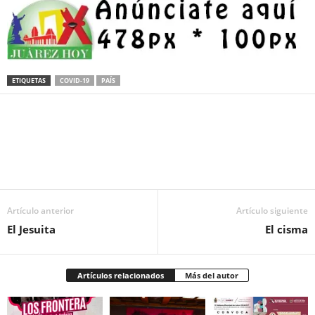
ETIQUETAS
COVID-19
PAÍS
Facebook
Twitter
Pinterest
WhatsApp
Email
Artículo anterior
Artículo siguiente
El Jesuita
El cisma
Artículos relacionados
Más del autor