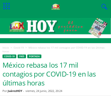
Inicio
Covid-19
México rebasa los 17 mil contagios por COVID-19 en las últimas
horas
COVID-19
PAÍS
PORTADA
México rebasa los 17 mil
contagios por COVID-19 en las
últimas horas
Por
JuárezHOY
-
viernes, 24 junio, 2022, 20:24