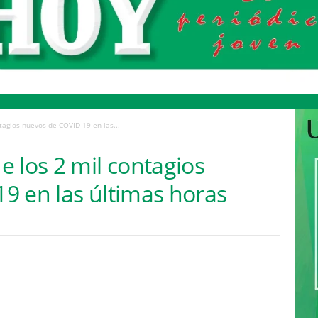
tagios nuevos de COVID-19 en las...
 los 2 mil contagios
9 en las últimas horas
Pinterest
WhatsApp
Email
Print