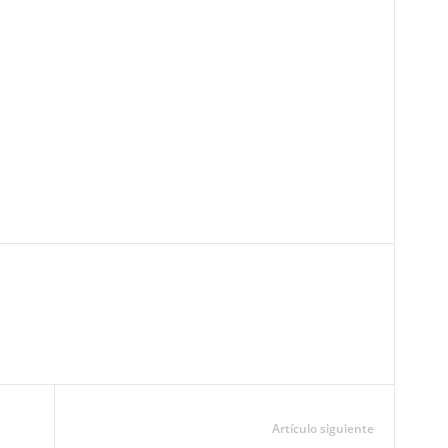
Pinterest
WhatsApp
Email
Print
Artículo siguiente