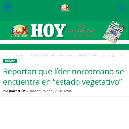
Inicio
Mundo
Reportan que líder norcoreano se encuentra en “estado vegetativo”
MUNDO
Reportan que líder norcoreano se
encuentra en “estado vegetativo”
Por
JuárezHOY
-
sábado, 25 abril, 2020, 18:04
Facebook
Twitter
Pinterest
WhatsApp
Email