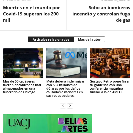
Muertes en el mundo por
Sofocan bomberos
Covid-19 superan los 200
incendio y controlan fuga
mil
de gas
Artículos relacionados
Más del autor
Más de 50 cadáveres
Meta deberá indemnizar
Gustavo Petro pone fin a
fueron encontrados mal
con 567 millones de
su gobierno con una
almacenados en una
dólares por los daños
conferencia matutina
funeraria de Chicago.
causados a menores en
similar a la de AMLO.
sus redes sociales.