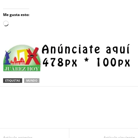
Me gusta esto:
Loading…
ETIQUETAS
MUNDO
Facebook
Twitter
Pinterest
WhatsApp
Email
Artículo anterior
Artículo siguiente