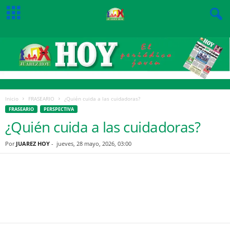
Inicio
FRASEARIO
¿Quién cuida a las cuidadoras?
FRASEARIO
PERSPECTIVA
¿Quién cuida a las cuidadoras?
Por
JUAREZ HOY
-
jueves, 28 mayo, 2026, 03:00
Facebook
Twitter
Pinterest
WhatsApp
Email