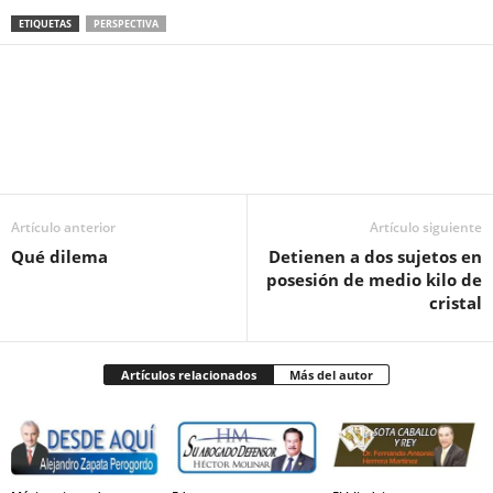
ETIQUETAS
PERSPECTIVA
Facebook
Twitter
Pinterest
WhatsApp
Email
Artículo anterior
Artículo siguiente
Qué dilema
Detienen a dos sujetos en
posesión de medio kilo de
cristal
Artículos relacionados
Más del autor