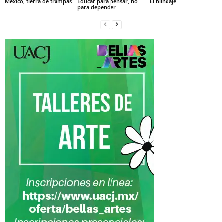
México, tierra de trampas
Educar para pensar, no
El blindaje
para depender