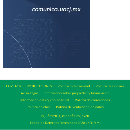
COVID-19
NOTIFICACIONES
Política de Privacidad
Política de Cookies
Aviso Legal
Información sobre propiedad y financiación
Información del equipo editorial
Política de correcciones
Política de ética
Política de verificación de datos
© JuárezHOY, el periódico joven
Todos los Derechos Reservados 2020. (HD|MM)