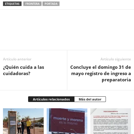
ETIQUETAS
FRONTERA
PORTADA
Facebook
Twitter
Pinterest
WhatsApp
Email
Artículo anterior
Artículo siguiente
¿Quién cuida a las
Concluye el domingo 31 de
cuidadoras?
mayo registro de ingreso a
preparatoria
Artículos relacionados
Más del autor