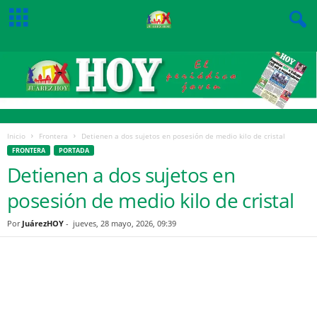
Inicio
Frontera
Detienen a dos sujetos en posesión de medio kilo de cristal
FRONTERA
PORTADA
Detienen a dos sujetos en
posesión de medio kilo de cristal
Por
JuárezHOY
-
jueves, 28 mayo, 2026, 09:39
Facebook
Twitter
Pinterest
WhatsApp
Email