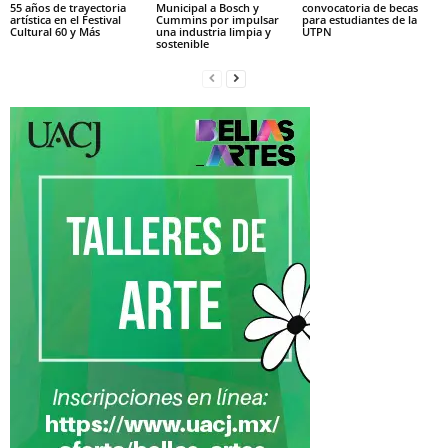
55 años de trayectoria
Municipal a Bosch y
convocatoria de becas
artística en el Festival
Cummins por impulsar
para estudiantes de la
Cultural 60 y Más
una industria limpia y
UTPN
sostenible