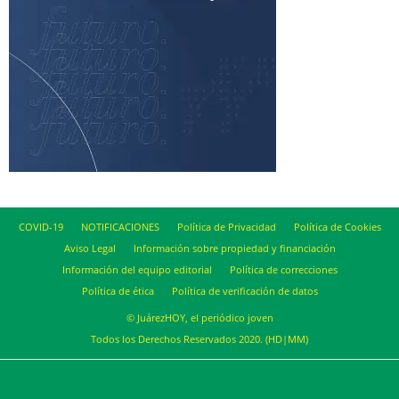
COVID-19
NOTIFICACIONES
Política de Privacidad
Política de Cookies
Aviso Legal
Información sobre propiedad y financiación
Información del equipo editorial
Política de correcciones
Política de ética
Política de verificación de datos
© JuárezHOY, el periódico joven
Todos los Derechos Reservados 2020. (HD|MM)