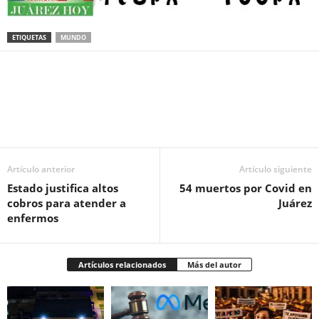
ETIQUETAS
MUNDO
Facebook
Twitter
Pinterest
WhatsApp
Email
Artículo anterior
Artículo siguiente
Estado justifica altos
54 muertos por Covid en
cobros para atender a
Juárez
enfermos
Artículos relacionados
Más del autor