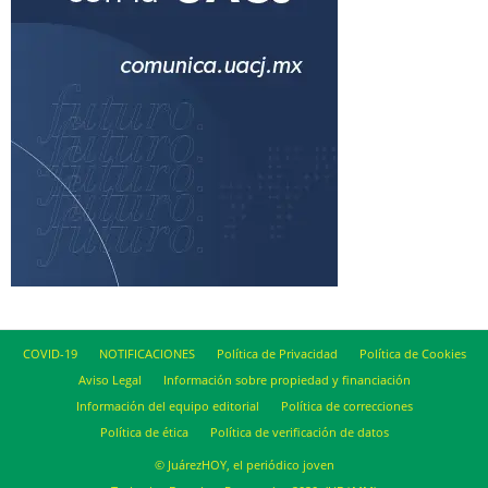
COVID-19
NOTIFICACIONES
Política de Privacidad
Política de Cookies
Aviso Legal
Información sobre propiedad y financiación
Información del equipo editorial
Política de correcciones
Política de ética
Política de verificación de datos
© JuárezHOY, el periódico joven