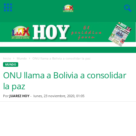
Inicio
Mundo
ONU llama a Bolivia a consolidar la paz
MUNDO
ONU llama a Bolivia a consolidar
la paz
Por
JUAREZ HOY
-
lunes, 23 noviembre, 2020, 01:05
Facebook
Twitter
Pinterest
WhatsApp
Email