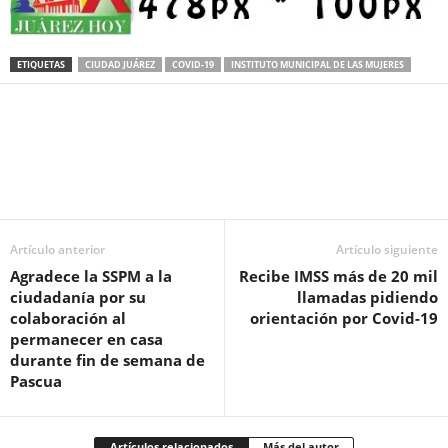
ETIQUETAS
CIUDAD JUÁREZ
COVID-19
INSTITUTO MUNICIPAL DE LAS MUJERES
Facebook
Twitter
Pinterest
WhatsApp
Email
Artículo anterior
Artículo siguiente
Agradece la SSPM a la
Recibe IMSS más de 20 mil
ciudadanía por su
llamadas pidiendo
colaboración al
orientación por Covid-19
permanecer en casa
durante fin de semana de
Pascua
Artículos relacionados
Más del autor