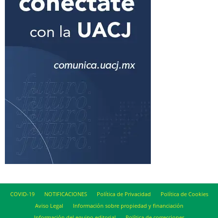
COVID-19
NOTIFICACIONES
Política de Privacidad
Política de Cookies
Aviso Legal
Información sobre propiedad y financiación
Información del equipo editorial
Política de correcciones