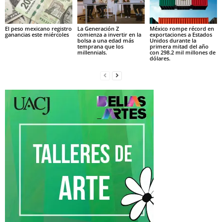
El peso mexicano registro
La Generación Z
México rompe récord en
ganancias este miércoles
comienza a invertir en la
exportaciones a Estados
bolsa a una edad más
Unidos durante la
temprana que los
primera mitad del año
millennials.
con 298.2 mil millones de
dólares.