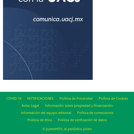
COVID-19
NOTIFICACIONES
Política de Privacidad
Política de Cookies
Aviso Legal
Información sobre propiedad y financiación
Información del equipo editorial
Política de correcciones
Política de ética
Política de verificación de datos
© JuárezHOY, el periódico joven