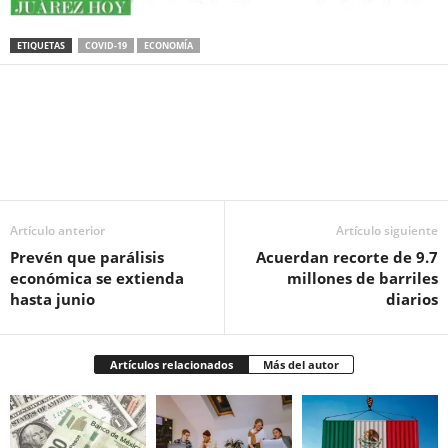
ETIQUETAS
COVID-19
ECONOMÍA
Facebook
Twitter
Pinterest
WhatsApp
Email
Artículo anterior
Artículo siguiente
Prevén que parálisis
Acuerdan recorte de 9.7
económica se extienda
millones de barriles
hasta junio
diarios
Artículos relacionados
Más del autor