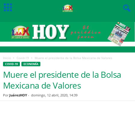
Inicio
Covid-19
Muere el presidente de la Bolsa Mexicana de Valores
COVID-19
ECONOMÍA
Muere el presidente de la Bolsa
Mexicana de Valores
Por
JuárezHOY
-
domingo, 12 abril, 2020, 14:39
Facebook
Twitter
Pinterest
WhatsApp
Email