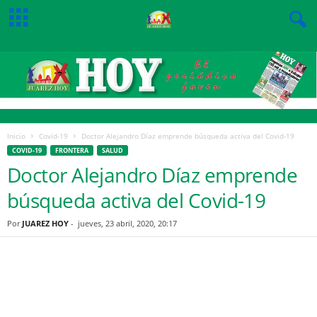
Inicio
Covid-19
Doctor Alejandro Díaz emprende búsqueda activa del Covid-19
COVID-19
FRONTERA
SALUD
Doctor Alejandro Díaz emprende
búsqueda activa del Covid-19
Por
JUAREZ HOY
-
jueves, 23 abril, 2020, 20:17
Facebook
Twitter
Pinterest
WhatsApp
Email