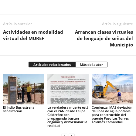
Facebook
Twitter
Pinterest
WhatsApp
Email
Artículo anterior
Artículo siguiente
Actividades en modalidad
Arrancan clases virtuales
virtual del MUREF
de lenguaje de señas del
Municipio
Artículos relacionados
Más del autor
El Indio Bus estrena
La verdadera muerte está
Comienza JMAS deviación
señalización
con el PAN desde Felipe
de línea de agua potable
Calderón: con
para construcción del
propaganda buscan
puente Paso Las Torres-
engañar y distorsionar la
Talamás Camandari.
realidad