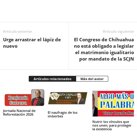
Facebook
Twitter
Pinterest
WhatsApp
Email
Artículo anterior
Artículo siguiente
Urge arrastrar el lápiz de
El Congreso de Chihuahua
nuevo
no está obligado a legislar
el matrimonio igualitario
por mandato de la SCJN
Artículos relacionados
Más del autor
Jornada Nacional de
El naufragio de los
Reforestación 2026
imberbes
Nutrir los vínculos que
nos unen; para proteger
la existencia