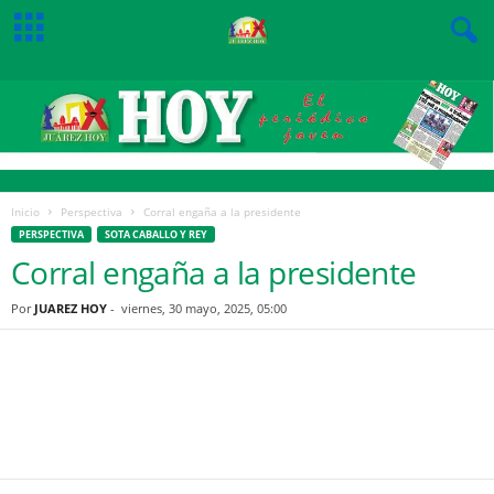
Inicio
Perspectiva
Corral engaña a la presidente
PERSPECTIVA
SOTA CABALLO Y REY
Corral engaña a la presidente
Por
JUAREZ HOY
-
viernes, 30 mayo, 2025, 05:00
Facebook
Twitter
Pinterest
WhatsApp
Email