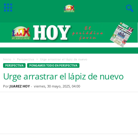
Inicio
Perspectiva
Urge arrastrar el lápiz de nuevo
PERSPECTIVA
PONGAMOS TODO EN PERSPECTIVA
Urge arrastrar el lápiz de nuevo
Por
JUAREZ HOY
-
viernes, 30 mayo, 2025, 04:00
Facebook
Twitter
Pinterest
WhatsApp
Email