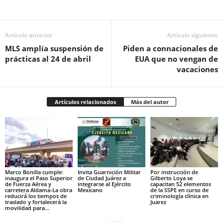
Facebook
Twitter
Pinterest
WhatsApp
Email
Artículo anterior
Artículo siguiente
MLS amplía suspensión de
Piden a connacionales de
prácticas al 24 de abril
EUA que no vengan de
vacaciones
Artículos relacionados
Más del autor
Marco Bonilla cumple:
Invita Guarnición Militar
Por instrucción de
inaugura el Paso Superior
de Ciudad Juárez a
Gilberto Loya se
de Fuerza Aérea y
integrarse al Ejército
capacitan 52 elementos
carretera Aldama-La obra
Mexicano
de la SSPE en curso de
reducirá los tiempos de
criminología clínica en
traslado y fortalecerá la
Juarez
movilidad para...