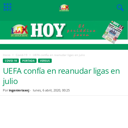
Inicio
Covid-19
UEFA confía en reanudar ligas en julio
COVID-19
PORTADA
VERSUS
UEFA confía en reanudar ligas en
julio
Por
ingenieriaxej
-
lunes, 6 abril, 2020, 00:25
Facebook
Twitter
Pinterest
WhatsApp
Email