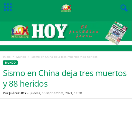
Inicio
Mundo
Sismo en China deja tres muertos y 88 heridos
MUNDO
Sismo en China deja tres muertos
y 88 heridos
Por
JuárezHOY
-
jueves, 16 septiembre, 2021, 11:38
Facebook
Twitter
Pinterest
WhatsApp
Email