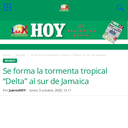
Inicio
Mundo
Se forma la tormenta tropical “Delta” al sur de Jamaica
MUNDO
Se forma la tormenta tropical
“Delta” al sur de Jamaica
Por
JuárezHOY
-
lunes, 5 octubre, 2020, 12:11
Facebook
Twitter
Pinterest
WhatsApp
Email