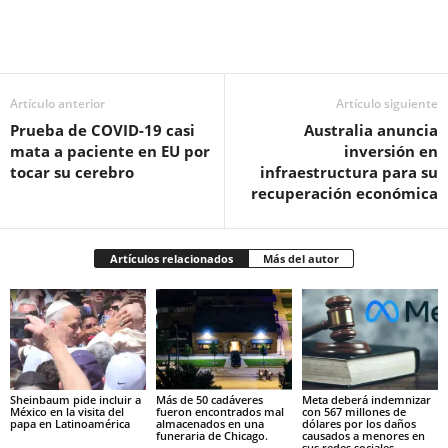
Facebook
Twitter
Pinterest
WhatsApp
Email
Artículo anterior
Artículo siguiente
Prueba de COVID-19 casi
Australia anuncia
mata a paciente en EU por
inversión en
tocar su cerebro
infraestructura para su
recuperación económica
Artículos relacionados
Más del autor
Sheinbaum pide incluir a
Más de 50 cadáveres
Meta deberá indemnizar
México en la visita del
fueron encontrados mal
con 567 millones de
papa en Latinoamérica
almacenados en una
dólares por los daños
funeraria de Chicago.
causados a menores en
sus redes sociales.