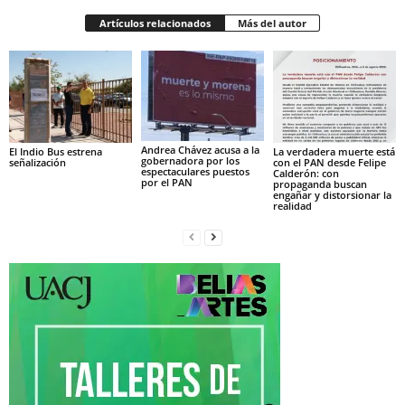
Artículos relacionados
Más del autor
Andrea Chávez acusa a la
El Indio Bus estrena
La verdadera muerte está
gobernadora por los
señalización
con el PAN desde Felipe
espectaculares puestos
Calderón: con
por el PAN
propaganda buscan
engañar y distorsionar la
realidad