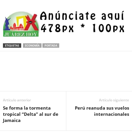
ETIQUETAS
ECONOMÍA
PORTADA
Facebook
Twitter
Pinterest
WhatsApp
Email
Artículo anterior
Artículo siguiente
Se forma la tormenta
Perú reanuda sus vuelos
tropical “Delta” al sur de
internacionales
Jamaica