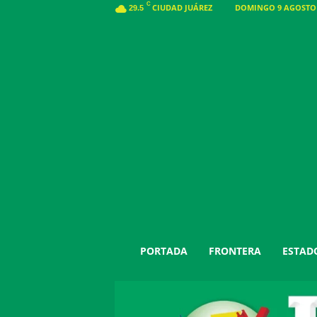
C
CIUDAD JUÁREZ
DOMINGO 9 AGOSTO 2
29.5
J
PORTADA
FRONTERA
ESTAD
u
á
r
e
z