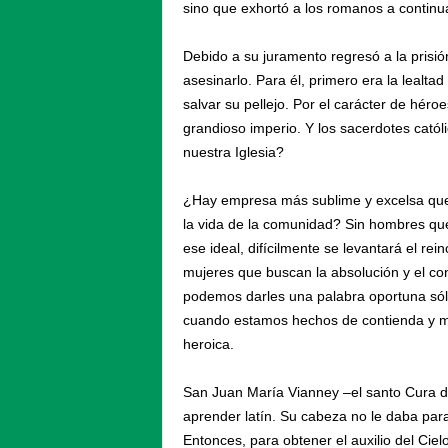
sino que exhortó a los romanos a continua
Debido a su juramento regresó a la pris
asesinarlo. Para él, primero era la lealt
salvar su pellejo. Por el carácter de hé
grandioso imperio. Y los sacerdotes catól
nuestra Iglesia?
¿Hay empresa más sublime y excelsa que ed
la vida de la comunidad? Sin hombres que 
ese ideal, difícilmente se levantará el rei
mujeres que buscan la absolución y el con
podemos darles una palabra oportuna sól
cuando estamos hechos de contienda y mili
heroica.
San Juan María Vianney –el santo Cura de
aprender latín. Su cabeza no le daba par
Entonces, para obtener el auxilio del Ciel