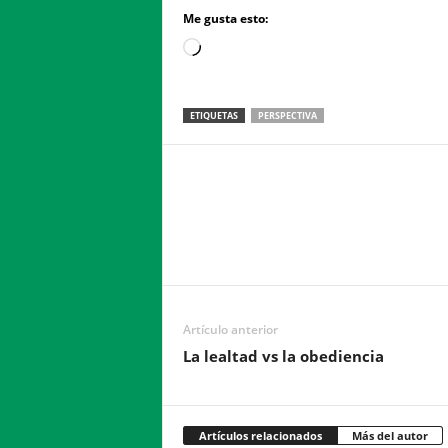
Me gusta esto:
Loading…
ETIQUETAS
PERSPECTIVA
Facebook
Twitter
Compartir
Artículo anterior
La lealtad vs la obediencia
Artículos relacionados
Más del autor