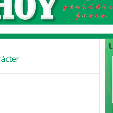
rácter
Pinterest
WhatsApp
Email
Print