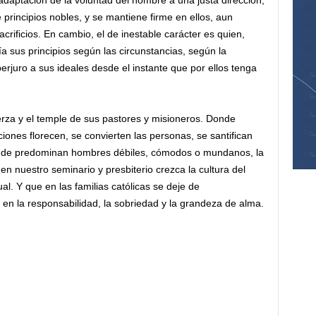
adaptación de la voluntad del hombre a una justa dirección;
 principios nobles, y se mantiene firme en ellos, aun
rificios. En cambio, el de inestable carácter es quien,
ía sus principios según las circunstancias, según la
erjuro a sus ideales desde el instante que por ellos tenga
uerza y el temple de sus pastores y misioneros. Donde
ones florecen, se convierten las personas, se santifican
onde predominan hombres débiles, cómodos o mundanos, la
n nuestro seminario y presbiterio crezca la cultura del
itual. Y que en las familias católicas se deje de
e en la responsabilidad, la sobriedad y la grandeza de alma.