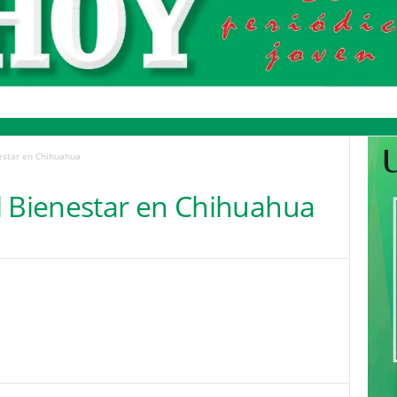
estar en Chihuahua
l Bienestar en Chihuahua
Pinterest
WhatsApp
Email
Print