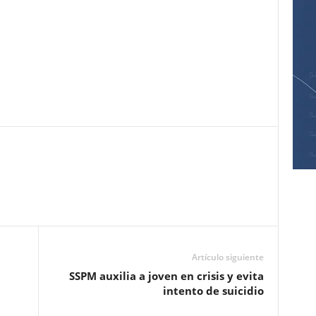
Pinterest
WhatsApp
Email
Print
Artículo siguiente
SSPM auxilia a joven en crisis y evita
intento de suicidio