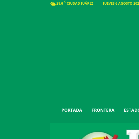
C
CIUDAD JUÁREZ
JUEVES 6 AGOSTO 202
29.6
J
PORTADA
FRONTERA
ESTAD
u
á
r
e
z