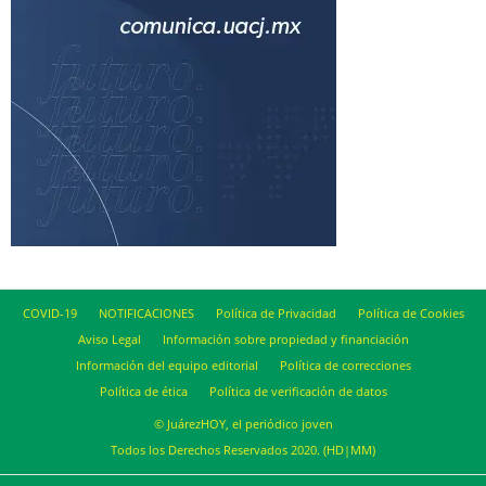
COVID-19
NOTIFICACIONES
Política de Privacidad
Política de Cookies
Aviso Legal
Información sobre propiedad y financiación
Información del equipo editorial
Política de correcciones
Política de ética
Política de verificación de datos
© JuárezHOY, el periódico joven
Todos los Derechos Reservados 2020. (HD|MM)