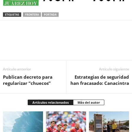
ETIQUETAS
FRONTERA
PORTADA
Facebook
Twitter
Pinterest
WhatsApp
Email
Artículo anterior
Artículo siguiente
Publican decreto para
Estrategias de seguridad
regularizar “chuecos”
han fracasado: Canacintra
Artículos relacionados
Más del autor