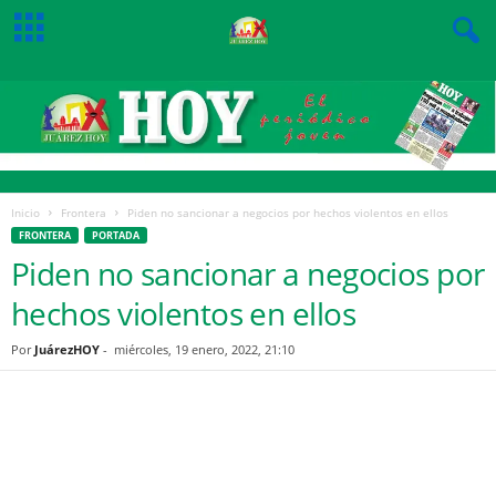
Inicio
Frontera
Piden no sancionar a negocios por hechos violentos en ellos
FRONTERA
PORTADA
Piden no sancionar a negocios por
hechos violentos en ellos
Por
JuárezHOY
-
miércoles, 19 enero, 2022, 21:10
Facebook
Twitter
Pinterest
WhatsApp
Email