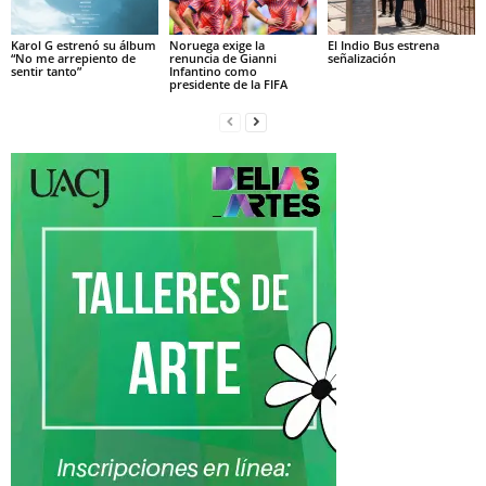
Karol G estrenó su álbum
Noruega exige la
El Indio Bus estrena
“No me arrepiento de
renuncia de Gianni
señalización
sentir tanto”
Infantino como
presidente de la FIFA