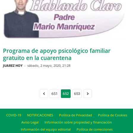
Programa de apoyo psicológico familiar
gratuito en la cuarentena
JUAREZ HOY
-
sábado, 2 mayo, 2020, 21:28
651
652
653
COVID-19
NOTIFICACIONES
Política de Privacidad
Política de Cookies
Aviso Legal
Información sobre propiedad y financiación
Información del equipo editorial
Política de correcciones