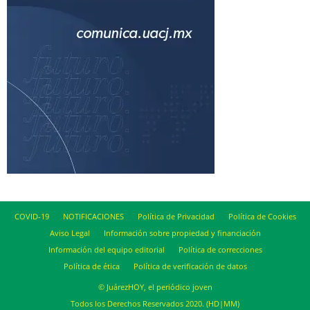
COVID-19
NOTIFICACIONES
Política de Privacidad
Política de Cookies
Aviso Legal
Información sobre propiedad y financiación
Información del equipo editorial
Política de correcciones
Política de ética
Política de verificación de datos
© JuárezHOY, el periódico joven
Todos los Derechos Reservados 2020. (HD|MM)