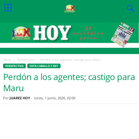
Inicio
Perspectiva
Perdón a los agentes; castigo para Maru
PERSPECTIVA
SOTA CABALLO Y REY
Perdón a los agentes; castigo para
Maru
Por
JUAREZ HOY
-
lunes, 1 junio, 2026, 02:00
Facebook
Twitter
Pinterest
WhatsApp
Email