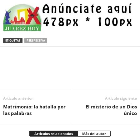
ETIQUETAS
PERSPECTIVA
Facebook
Twitter
Pinterest
WhatsApp
Email
Artículo anterior
Artículo siguiente
Matrimonio: la batalla por
El misterio de un Dios
las palabras
único
Artículos relacionados
Más del autor