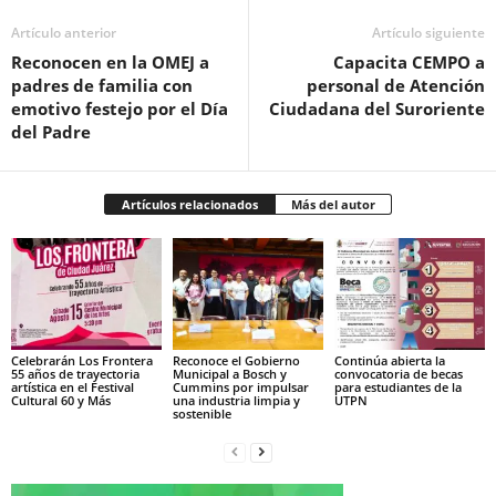
Artículo anterior
Artículo siguiente
Reconocen en la OMEJ a
Capacita CEMPO a
padres de familia con
personal de Atención
emotivo festejo por el Día
Ciudadana del Suroriente
del Padre
Artículos relacionados
Más del autor
Celebrarán Los Frontera
Reconoce el Gobierno
Continúa abierta la
55 años de trayectoria
Municipal a Bosch y
convocatoria de becas
artística en el Festival
Cummins por impulsar
para estudiantes de la
Cultural 60 y Más
una industria limpia y
UTPN
sostenible