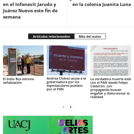
en el Infonavit Jarudo y
en la colonia Juanita Luna
Juárez Nuevo este fin de
semana
Artículos relacionados
Más del autor
Andrea Chávez acusa a la
El Indio Bus estrena
La verdadera muerte está
gobernadora por los
señalización
con el PAN desde Felipe
espectaculares puestos
Calderón: con
por el PAN
propaganda buscan
engañar y distorsionar la
realidad