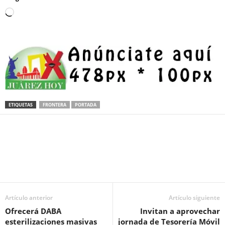
Loading…
ETIQUETAS
FRONTERA
PORTADA
Facebook
Twitter
Pinterest
WhatsApp
Email
Artículo anterior
Artículo siguiente
Ofrecerá DABA
Invitan a aprovechar
esterilizaciones masivas
jornada de Tesorería Móvil