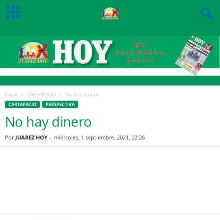
Inicio
CARTAPACIO
No hay dinero
CARTAPACIO
PERSPECTIVA
No hay dinero
Por
JUAREZ HOY
-
miércoles, 1 septiembre, 2021, 22:26
Facebook
Twitter
Pinterest
WhatsApp
Email