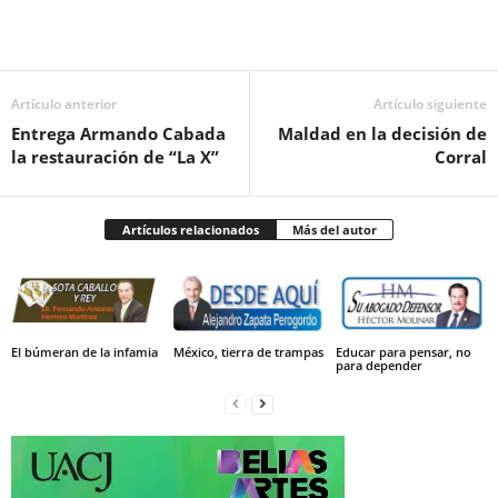
Facebook
Twitter
Pinterest
WhatsApp
Email
Artículo anterior
Artículo siguiente
Entrega Armando Cabada
Maldad en la decisión de
la restauración de “La X”
Corral
Artículos relacionados
Más del autor
El búmeran de la infamia
México, tierra de trampas
Educar para pensar, no
para depender