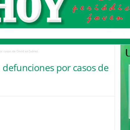
or casos de Covid en Juárez
n defunciones por casos de
Pinterest
WhatsApp
Email
Print