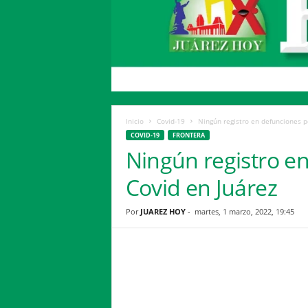
H
o
y
Inicio
Covid-19
Ningún registro en defunciones p
COVID-19
FRONTERA
Ningún registro e
Covid en Juárez
Por
JUAREZ HOY
-
martes, 1 marzo, 2022, 19:45
Facebook
Twitter
Compartir