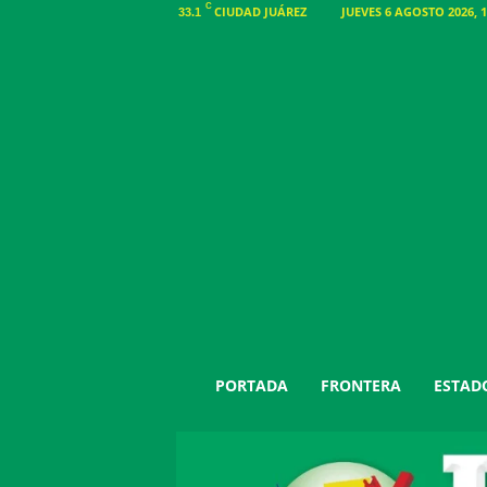
C
CIUDAD JUÁREZ
JUEVES 6 AGOSTO 2026, 1
33.1
J
PORTADA
FRONTERA
ESTAD
u
á
r
e
z