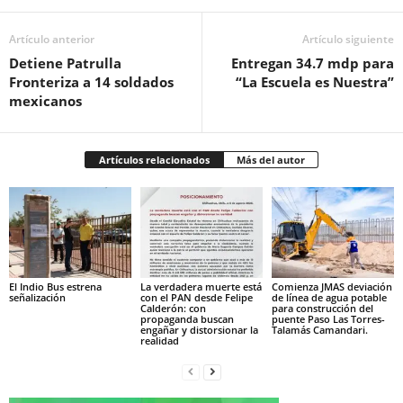
Artículo anterior
Artículo siguiente
Detiene Patrulla
Entregan 34.7 mdp para
Fronteriza a 14 soldados
“La Escuela es Nuestra”
mexicanos
Artículos relacionados
Más del autor
El Indio Bus estrena
La verdadera muerte está
Comienza JMAS deviación
señalización
con el PAN desde Felipe
de línea de agua potable
Calderón: con
para construcción del
propaganda buscan
puente Paso Las Torres-
engañar y distorsionar la
Talamás Camandari.
realidad