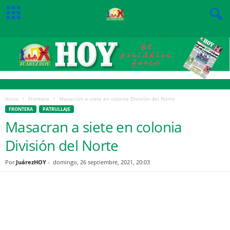
Inicio
Frontera
Masacran a siete en colonia División del Norte
FRONTERA
PATRULLAJE
Masacran a siete en colonia
División del Norte
Por
JuárezHOY
-
domingo, 26 septiembre, 2021, 20:03
Facebook
Twitter
Pinterest
WhatsApp
Email