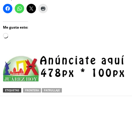
Me gusta esto:
Loading…
ETIQUETAS
FRONTERA
PATRULLAJE
Facebook
Twitter
Pinterest
WhatsApp
Email