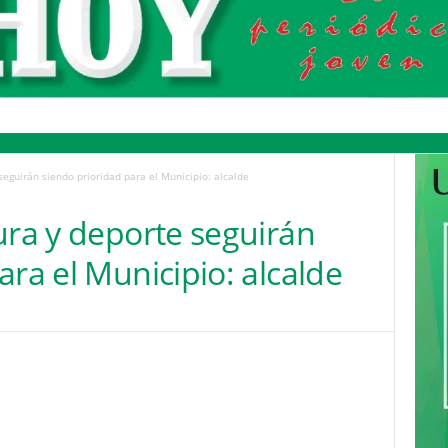
seguirán siendo prioridad para el Municipio: alcalde
ura y deporte seguirán
ara el Municipio: alcalde
Pinterest
WhatsApp
Email
Print