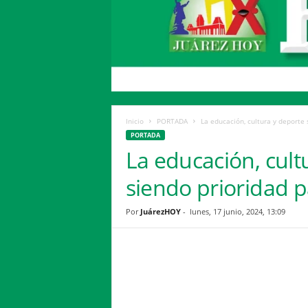
H
o
y
Inicio
PORTADA
La educación, cultura y deporte 
PORTADA
La educación, cult
siendo prioridad p
Por
JuárezHOY
-
lunes, 17 junio, 2024, 13:09
Facebook
Twitter
Compartir