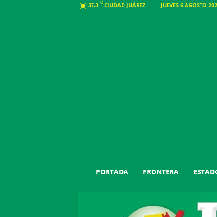
C
CIUDAD JUÁREZ
JUEVES 6 AGOSTO 202
37.3
J
PORTADA
FRONTERA
ESTAD
u
á
r
e
z