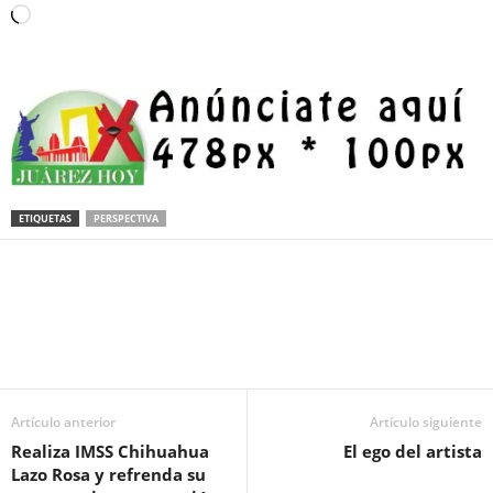
Loading…
ETIQUETAS
PERSPECTIVA
Facebook
Twitter
Pinterest
WhatsApp
Email
Artículo anterior
Artículo siguiente
Realiza IMSS Chihuahua
El ego del artista
Lazo Rosa y refrenda su