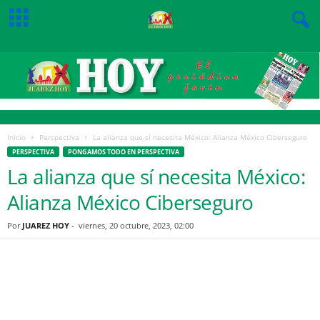
Inicio
Perspectiva
La alianza que sí necesita México: Alianza México Ciberseguro
PERSPECTIVA
PONGAMOS TODO EN PERSPECTIVA
La alianza que sí necesita México:
Alianza México Ciberseguro
Por
JUAREZ HOY
-
viernes, 20 octubre, 2023, 02:00
Facebook
Twitter
Pinterest
WhatsApp
Email