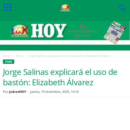
Inicio
Fama
Jorge Salinas explicará el uso de bastón: Elizabeth Álvarez
FAMA
Jorge Salinas explicará el uso de
bastón: Elizabeth Álvarez
Por
JuárezHOY
-
jueves, 10 diciembre, 2020, 14:10
Facebook
Twitter
Pinterest
WhatsApp
Email