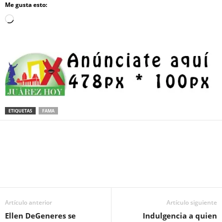
Me gusta esto:
Loading…
ETIQUETAS
FAMA
Facebook
Twitter
Pinterest
WhatsApp
Email
Artículo anterior
Artículo siguiente
Ellen DeGeneres se
Indulgencia a quien