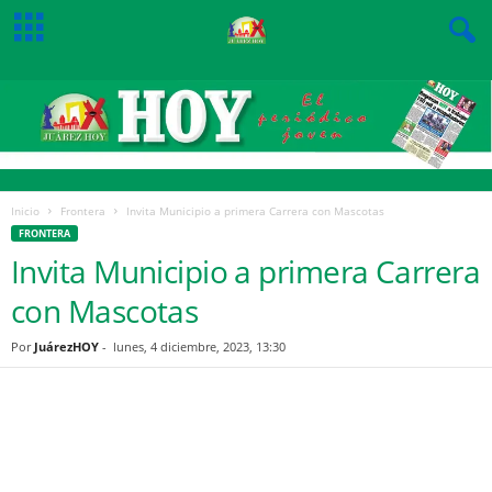
Inicio
Frontera
Invita Municipio a primera Carrera con Mascotas
FRONTERA
Invita Municipio a primera Carrera
con Mascotas
Por
JuárezHOY
-
lunes, 4 diciembre, 2023, 13:30
Facebook
Twitter
Pinterest
WhatsApp
Email