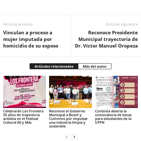
Facebook
Twitter
Pinterest
WhatsApp
Email
Artículo anterior
Artículo siguiente
Vinculan a proceso a
Reconoce Presidente
mujer imputada por
Municipal trayectoria de
homicidio de su esposo
Dr. Víctor Manuel Oropeza
Artículos relacionados
Más del autor
Celebrarán Los Frontera
Reconoce el Gobierno
Continúa abierta la
55 años de trayectoria
Municipal a Bosch y
convocatoria de becas
artística en el Festival
Cummins por impulsar
para estudiantes de la
Cultural 60 y Más
una industria limpia y
UTPN
sostenible