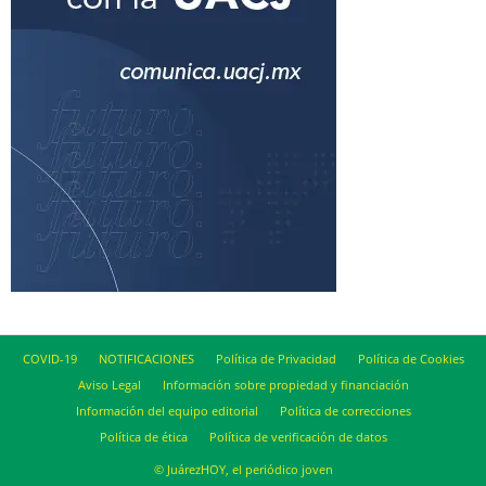
COVID-19
NOTIFICACIONES
Política de Privacidad
Política de Cookies
Aviso Legal
Información sobre propiedad y financiación
Información del equipo editorial
Política de correcciones
Política de ética
Política de verificación de datos
© JuárezHOY, el periódico joven