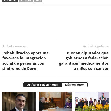
ETIQUETAS
COVID-19
PAÍS
Facebook
Twitter
Pinterest
WhatsApp
Email
Artículo anterior
Artículo siguiente
Rehabilitación oportuna
Buscan diputados que
favorece la integración
gobiernos y federación
social de personas con
garanticen medicamentos
síndrome de Down
a niños con cáncer
Artículos relacionados
Más del autor