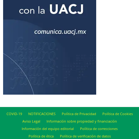
COVID-19
NOTIFICACIONES
Política de Privacidad
Política de Cookies
Aviso Legal
Información sobre propiedad y financiación
Información del equipo editorial
Política de correcciones
Política de ética
Política de verificación de datos