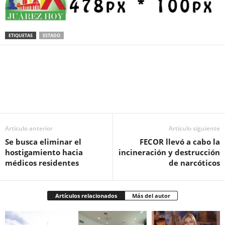
ETIQUETAS
ESTADO
Facebook
Twitter
Pinterest
WhatsApp
Email
Artículo anterior
Artículo siguiente
Se busca eliminar el
FECOR llevó a cabo la
hostigamiento hacia
incineración y destrucción
médicos residentes
de narcóticos
Artículos relacionados
Más del autor