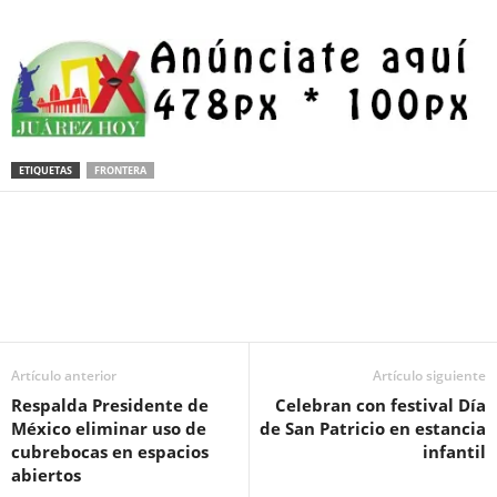
ETIQUETAS
FRONTERA
Facebook
Twitter
Pinterest
WhatsApp
Email
Artículo anterior
Artículo siguiente
Respalda Presidente de
Celebran con festival Día
México eliminar uso de
de San Patricio en estancia
cubrebocas en espacios
infantil
abiertos