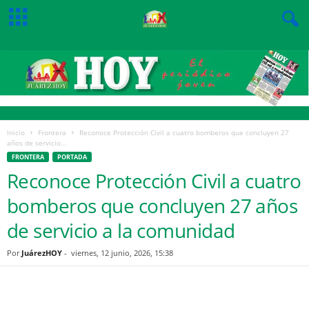
Inicio
Frontera
Reconoce Protección Civil a cuatro bomberos que concluyen 27
años de servicio...
FRONTERA
PORTADA
Reconoce Protección Civil a cuatro
bomberos que concluyen 27 años
de servicio a la comunidad
Por
JuárezHOY
-
viernes, 12 junio, 2026, 15:38