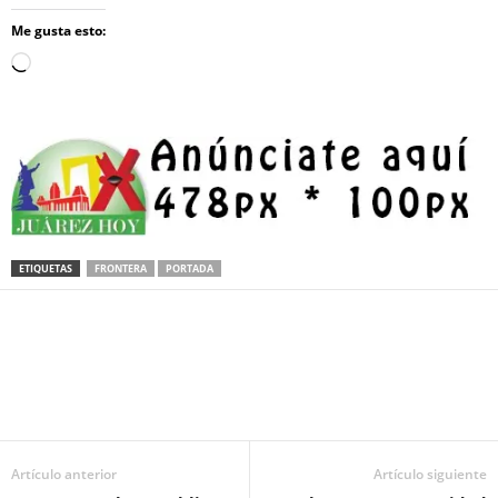
Me gusta esto:
Loading…
ETIQUETAS
FRONTERA
PORTADA
Facebook
Twitter
Pinterest
WhatsApp
Email
Artículo anterior
Artículo siguiente