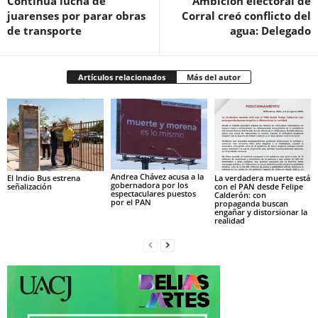
Continúa lucha de
Ambición electoral de
juarenses por parar obras
Corral creó conflicto del
de transporte
agua: Delegado
Artículos relacionados
Más del autor
Andrea Chávez acusa a la
El Indio Bus estrena
La verdadera muerte está
gobernadora por los
señalización
con el PAN desde Felipe
espectaculares puestos
Calderón: con
por el PAN
propaganda buscan
engañar y distorsionar la
realidad