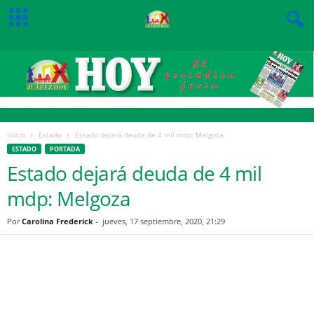
Inicio
Estado
Estado dejará deuda de 4 mil mdp: Melgoza
ESTADO
PORTADA
Estado dejará deuda de 4 mil
mdp: Melgoza
Por
Carolina Frederick
-
jueves, 17 septiembre, 2020, 21:29
Facebook
Twitter
Pinterest
WhatsApp
Email