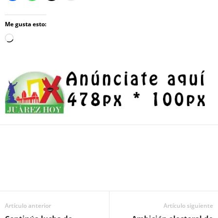
Me gusta esto:
Loading…
Facebook
Twitter
Pinterest
WhatsApp
Email
Artículo anterior
Artículo siguiente