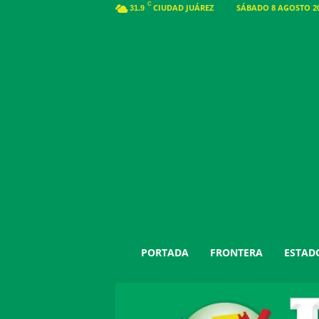
C
CIUDAD JUÁREZ
SÁBADO 8 AGOSTO 20
31.9
J
PORTADA
FRONTERA
ESTAD
u
á
r
e
z