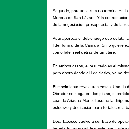
Segundo, porque la ruta no termina en la 
Morena en San Lázaro. Y la coordinación d
de la negociación presupuestal y de la rel
Aquí aparece el doble juego que delata la
líder formal de la Cámara. Si no quiere 
como líder real detrás de un títere.
En ambos casos, el resultado es el mismo:
pero ahora desde el Legislativo, ya no des
El movimiento revela tres cosas. Uno: la d
Obrador se juega en dos pistas, el partid
cuando Ariadna Montiel asume la dirigenc
esfuerzo y dedicación para fortalecer la b
Dos: Tabasco vuelve a ser base de operacion
heredado, lejos del desgaste que implica 