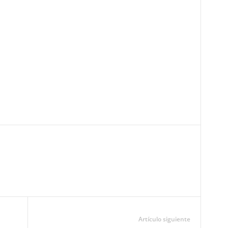
Pinterest
WhatsApp
Email
Print
Artículo siguiente