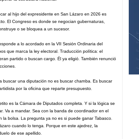
car al hijo del expresidente en San Lázaro en 2026 es
ecto. El Congreso es donde se negocian gubernaturas,
nstruye o se bloquea a un sucesor.
esponde a lo acordado en la VII Sesión Ordinaria del
s que marca la ley electoral. Traducción política: el
operan partido o buscan cargo. Él ya eligió. También renunció
cciones.
a buscar una diputación no es buscar chamba. Es buscar
rtidista por la oficina que reparte presupuesto.
uetito es la Cámara de Diputados completa. Y si la lógica se
ar. Va a mandar. Sea con la banda de coordinador en el
n la bolsa. La pregunta ya no es si puede ganar Tabasco.
zaro cuando lo tenga. Porque en este ajedrez, la
 duelo de ese apellido.