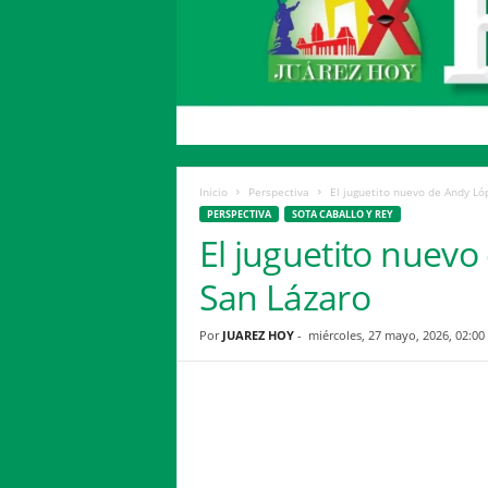
H
o
y
Inicio
Perspectiva
El juguetito nuevo de Andy Ló
PERSPECTIVA
SOTA CABALLO Y REY
El juguetito nuevo
San Lázaro
Por
JUAREZ HOY
-
miércoles, 27 mayo, 2026, 02:00
Facebook
Twitter
Compartir