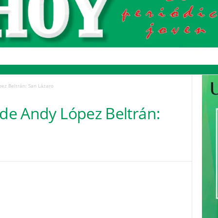
pez Beltrán: San Lázaro
 de Andy López Beltrán:
Pinterest
WhatsApp
Email
Print