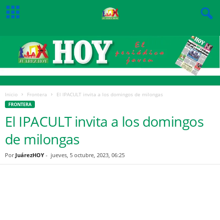
Inicio
Frontera
El IPACULT invita a los domingos de milongas
FRONTERA
El IPACULT invita a los domingos
de milongas
Por
JuárezHOY
-
jueves, 5 octubre, 2023, 06:25
Facebook
Twitter
Pinterest
WhatsApp
Email