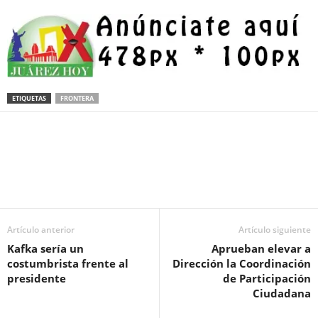
ETIQUETAS
FRONTERA
Facebook
Twitter
Pinterest
WhatsApp
Email
Artículo anterior
Artículo siguiente
Kafka sería un
Aprueban elevar a
costumbrista frente al
Dirección la Coordinación
presidente
de Participación
Ciudadana