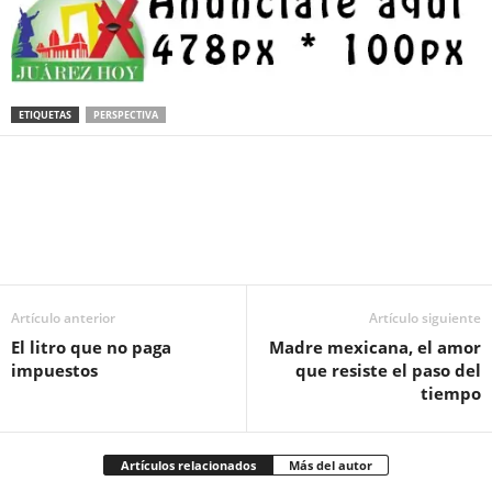
ETIQUETAS
PERSPECTIVA
Facebook
Twitter
Pinterest
WhatsApp
Email
Artículo anterior
Artículo siguiente
El litro que no paga
Madre mexicana, el amor
impuestos
que resiste el paso del
tiempo
Artículos relacionados
Más del autor