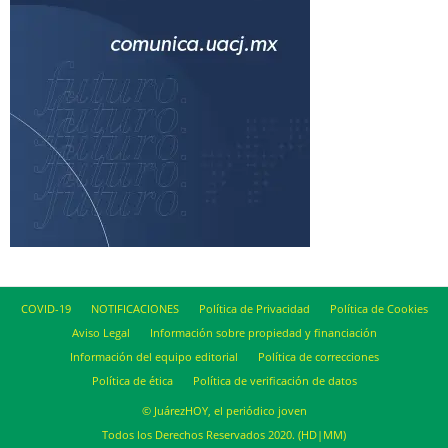
COVID-19
NOTIFICACIONES
Política de Privacidad
Política de Cookies
Aviso Legal
Información sobre propiedad y financiación
Información del equipo editorial
Política de correcciones
Política de ética
Política de verificación de datos
© JuárezHOY, el periódico joven
Todos los Derechos Reservados 2020. (HD|MM)