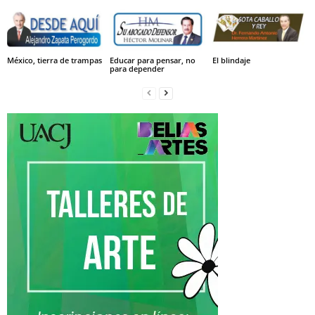
México, tierra de trampas
Educar para pensar, no
El blindaje
para depender