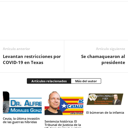
Facebook
Twitter
Pinterest
WhatsApp
Email
Artículo anterior
Artículo siguiente
Levantan restricciones por
Se chamaquearon al
COVID-19 en Texas
presidente
Artículos relacionados
Más del autor
El búmeran de la infamia
Ceuta, la última invasión
Sentencia histórica: El
de las guerras híbridas
Tribunal de Justicia de la