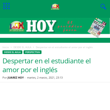
Inicio
DESDE EL AULA
Despertar en el estudiante el amor por el inglés
DESDE EL AULA
PERSPECTIVA
Despertar en el estudiante el
amor por el inglés
Por
JUAREZ HOY
-
martes, 2 marzo, 2021, 23:13
Facebook
Twitter
Pinterest
WhatsApp
Email