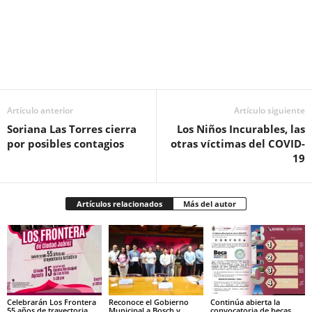
Facebook
Twitter
Pinterest
WhatsApp
Email
Artículo anterior
Artículo siguiente
Soriana Las Torres cierra
Los Niños Incurables, las
por posibles contagios
otras víctimas del COVID-
19
Artículos relacionados
Más del autor
Celebrarán Los Frontera
Reconoce el Gobierno
Continúa abierta la
55 años de trayectoria
Municipal a Bosch y
convocatoria de becas