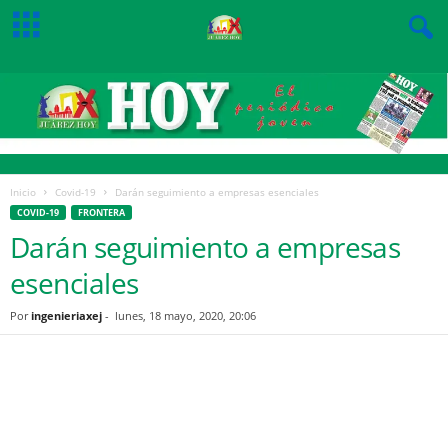
Inicio
Covid-19
Darán seguimiento a empresas esenciales
COVID-19
FRONTERA
Darán seguimiento a empresas
esenciales
Por
ingenieriaxej
-
lunes, 18 mayo, 2020, 20:06
Facebook
Twitter
Pinterest
WhatsApp
Email