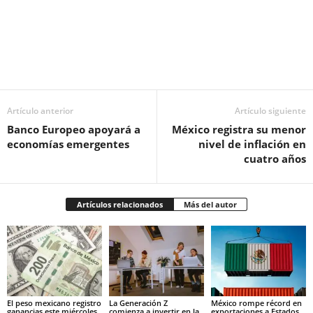
Facebook
Twitter
Pinterest
WhatsApp
Email
Artículo anterior
Artículo siguiente
Banco Europeo apoyará a
México registra su menor
economías emergentes
nivel de inflación en
cuatro años
Artículos relacionados
Más del autor
El peso mexicano registro
La Generación Z
México rompe récord en
ganancias este miércoles
comienza a invertir en la
exportaciones a Estados