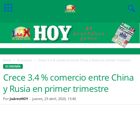
Inicio
Economía
Crece 3.4 % comercio entre China y Rusia en primer trimestre
ECONOMÍA
Crece 3.4 % comercio entre China
y Rusia en primer trimestre
Por
JuárezHOY
-
jueves, 23 abril, 2020, 13:40
Facebook
Twitter
Pinterest
WhatsApp
Email