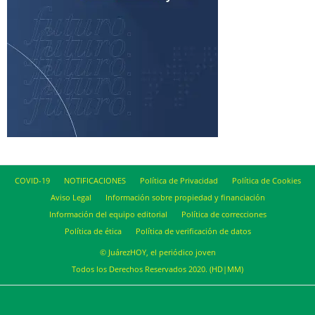
COVID-19
NOTIFICACIONES
Política de Privacidad
Política de Cookies
Aviso Legal
Información sobre propiedad y financiación
Información del equipo editorial
Política de correcciones
Política de ética
Política de verificación de datos
© JuárezHOY, el periódico joven
Todos los Derechos Reservados 2020. (HD|MM)