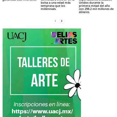
bolsa a una edad más
Unidos durante la
temprana que los
primera mitad del año
millennials.
con 298.2 mil millones de
dólares.