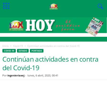
Inicio
Covid-19
Continúan actividades en contra del Covid-19
COVID-19
ESTADO
PORTADA
Continúan actividades en contra
del Covid-19
Por
ingenieriaxej
-
lunes, 6 abril, 2020, 00:41
Facebook
Twitter
Pinterest
WhatsApp
Email