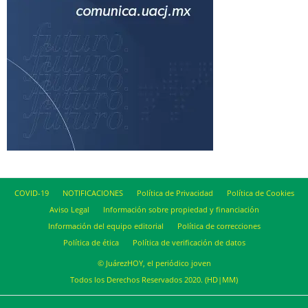
COVID-19
NOTIFICACIONES
Política de Privacidad
Política de Cookies
Aviso Legal
Información sobre propiedad y financiación
Información del equipo editorial
Política de correcciones
Política de ética
Política de verificación de datos
© JuárezHOY, el periódico joven
Todos los Derechos Reservados 2020. (HD|MM)