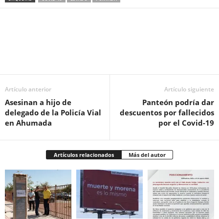
Facebook
Twitter
Pinterest
WhatsApp
Email
Artículo anterior
Artículo siguiente
Asesinan a hijo de
Panteón podría dar
delegado de la Policía Vial
descuentos por fallecidos
en Ahumada
por el Covid-19
Artículos relacionados
Más del autor