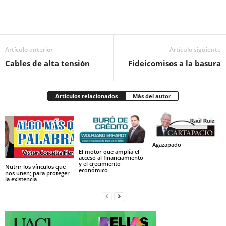
Facebook
Twitter
Pinterest
WhatsApp
Email
Artículo anterior
Artículo siguiente
Cables de alta tensión
Fideicomisos a la basura
Artículos relacionados
Más del autor
Agazapado
El motor que amplía el
acceso al financiamiento
y el crecimiento
Nutrir los vínculos que
económico
nos unen; para proteger
la existencia