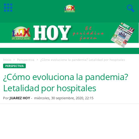
Inicio
Perspectiva
¿Cómo evoluciona la pandemia? Letalidad por hospitales
PERSPECTIVA
¿Cómo evoluciona la pandemia?
Letalidad por hospitales
Por
JUAREZ HOY
-
miércoles, 30 septiembre, 2020, 22:15
Facebook
Twitter
Pinterest
WhatsApp
Email