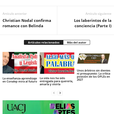
Artículo anterior
Artículo siguiente
Christian Nodal confirma
Los laberintos de la
romance con Belinda
conciencia (Parte I)
Artículos relacionados
Más del autor
Unos árbitros sin dientes
ni presupuesto: La crítica
posición de los OPLEs en
La vida nos ha sido
La enseñanza-aprendizaje
2027
entregada para quererla,
en Conalep mira al futuro
amarla y vivirla