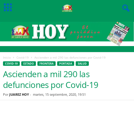
Inicio
Covid-19
Ascienden a mil 290 las defunciones por Covid-19
COVID-19
ESTADO
FRONTERA
PORTADA
SALUD
Ascienden a mil 290 las
defunciones por Covid-19
Por
JUAREZ HOY
-
martes, 15 septiembre, 2020, 19:51
Facebook
Twitter
Pinterest
WhatsApp
Email