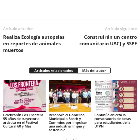
Facebook
Twitter
Pinterest
WhatsApp
Email
Artículo anterior
Artículo siguiente
Realiza Ecología autopsias
Construirán un centro
en reportes de animales
comunitario UACJ y SSPE
muertos
Artículos relacionados
Más del autor
Celebrarán Los Frontera
Reconoce el Gobierno
Continúa abierta la
55 años de trayectoria
Municipal a Bosch y
convocatoria de becas
artística en el Festival
Cummins por impulsar
para estudiantes de la
Cultural 60 y Más
una industria limpia y
UTPN
sostenible