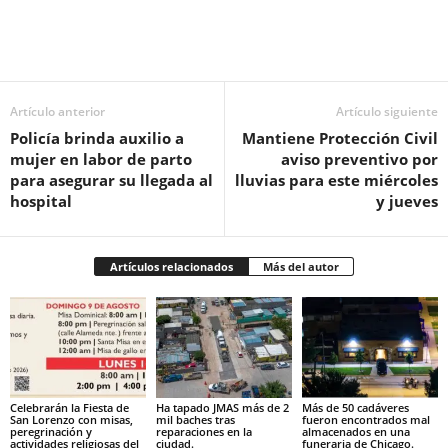
Facebook
Twitter
Pinterest
WhatsApp
Email
Artículo anterior
Artículo siguiente
Policía brinda auxilio a
Mantiene Protección Civil
mujer en labor de parto
aviso preventivo por
para asegurar su llegada al
lluvias para este miércoles
hospital
y jueves
Artículos relacionados
Más del autor
Celebrarán la Fiesta de
Ha tapado JMAS más de 2
Más de 50 cadáveres
San Lorenzo con misas,
mil baches tras
fueron encontrados mal
peregrinación y
reparaciones en la
almacenados en una
actividades religiosas del
ciudad.
funeraria de Chicago.