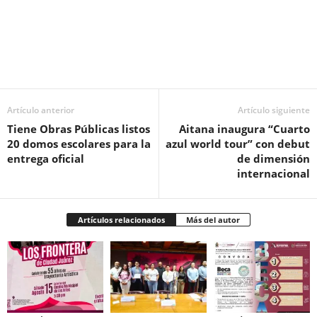
Facebook
Twitter
Pinterest
WhatsApp
Email
Artículo anterior
Artículo siguiente
Tiene Obras Públicas listos
Aitana inaugura “Cuarto
20 domos escolares para la
azul world tour” con debut
entrega oficial
de dimensión
internacional
Artículos relacionados
Más del autor