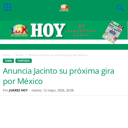
Inicio
Fama
Anuncia Jacinto su próxima gira por México
FAMA
PORTADA
Anuncia Jacinto su próxima gira
por México
Por
JUAREZ HOY
-
martes, 12 mayo, 2026, 20:06
Facebook
Twitter
Pinterest
WhatsApp
Email