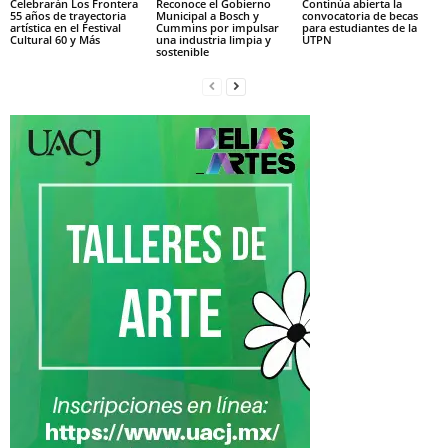
Celebrarán Los Frontera
Reconoce el Gobierno
Continúa abierta la
55 años de trayectoria
Municipal a Bosch y
convocatoria de becas
artística en el Festival
Cummins por impulsar
para estudiantes de la
Cultural 60 y Más
una industria limpia y
UTPN
sostenible