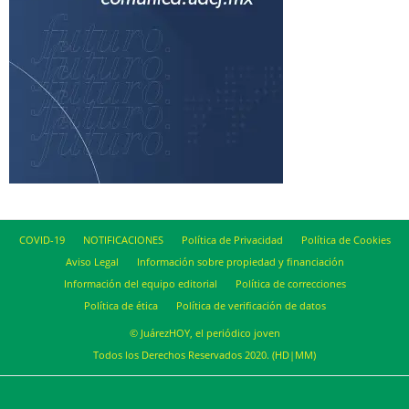
COVID-19
NOTIFICACIONES
Política de Privacidad
Política de Cookies
Aviso Legal
Información sobre propiedad y financiación
Información del equipo editorial
Política de correcciones
Política de ética
Política de verificación de datos
© JuárezHOY, el periódico joven
Todos los Derechos Reservados 2020. (HD|MM)