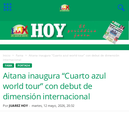
Inicio
Fama
Aitana inaugura “Cuarto azul world tour” con debut de dimensión
internacional
FAMA
PORTADA
Aitana inaugura “Cuarto azul
world tour” con debut de
dimensión internacional
Por
JUAREZ HOY
-
martes, 12 mayo, 2026, 20:32