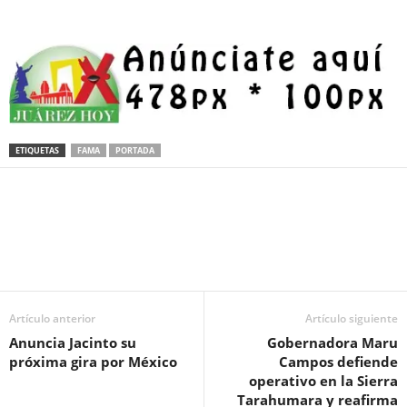
ETIQUETAS
FAMA
PORTADA
Facebook
Twitter
Pinterest
WhatsApp
Email
Artículo anterior
Artículo siguiente
Anuncia Jacinto su
Gobernadora Maru
próxima gira por México
Campos defiende
operativo en la Sierra
Tarahumara y reafirma