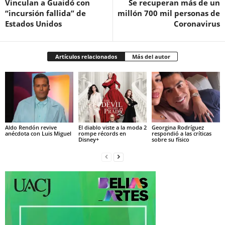
Vinculan a Guaidó con
Se recuperan más de un
“incursión fallida” de
millón 700 mil personas de
Estados Unidos
Coronavirus
Artículos relacionados
Más del autor
Aldo Rendón revive
El diablo viste a la moda 2
Georgina Rodríguez
anécdota con Luis Miguel
rompe récords en
respondió a las críticas
Disney+
sobre su físico